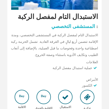
الأخبار
مقالات
الاستبدال التام لمفصل الركبة
أسئلة شائعة
:
المستشفى التخصصي
الاستبدال التام لمفصل الركبة في المستشفى التخصصي، ومدة
الإقامة تتضمن أربع ليالٍ في الغرفة العادية. تشمل الحزمة ركبة
اصطناعية واحدة وفحوصات ما قبل العملية، بالإضافة إلى أتعاب
الطبيب وتكايف الأدوية باستثناء وصفة الخروج.
العلاجات
عملية استبدال مفصل الركبة
الأمراض
الكسور
Day
Day
الاستقبال
الاقامة
تذكرة
الاقامة بالفندق