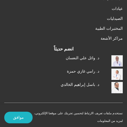
عيادات
الصيدليات
المختبرات الطبية
مراكز الأشعة
انضم حديثاً
د. وائل علي النعسان
د. رامي غازي حمزة
د. باسل إبراهيم الخالدي
نستخدم ملفات تعريف الارتباط لتحسين تجربتك على موقعنا الإلكتروني،
شروط الاستخدام
سياسة الخصوصية
© 2026 MedXJordan. جميع الحقوق محفوظة.
موافق
لمزيد من المعلومات