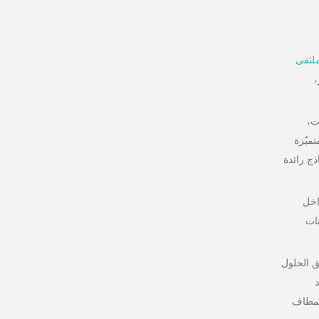
لتقى
ر،
ت،
ميّزة
ج رائدة
 داخل
نات
ق الحلول
المطاف