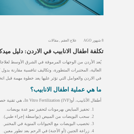
8 شهور AGO
علاج العقم
,
مقالات
تكلفة اطفال الانابيب في الاردن: دليل مي
العالية، المختبرات المتطورة، وتكاليف تنافسية مقارنة بدول
في الاردن والعوامل التي تؤثر عليها يعد خطوة مهمة قبل اتخا
ما هي عملية اطفال الانابيب؟
أطفال الأنابيب، أوIn Vitro Fertilization (IVF)، هي تقنية خصوبة تُجرى عبر عدة مراحل:
تحفيز المبايض بهرمونات لتحفيز نمو عدة بويضات.
سحب البويضات من المبيض (بواسطة إجراء طبي).
تخصيب البويضات مع الحيوانات المنوية في المختبر.
زراعة الجنين (أو الأجنة) في الرحم بعد تطور معين.