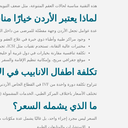
هذه التقنية مناسبة لحالات العقم المتنوعة، مثل ضعف التبوي
لماذا يعتبر الأردن خيارًا من
عدة عوامل تجعل الأردن وجهة مفضّلة للمرضى من داخل البل
وجود مراكز طبية وأطباء ذوي خبرة في علاج العقم وتق
مختبرات عالية التقانة، تستخدم تقنيات مثل ICSI، تجميد الأجنة، أو فحص الأجنة.
تكلفة تنافسية مقارنة بخيارات في دول غربية أو خليجي
موقع جغرافي مريح، وإمكانية تنظيم الإقامة والسفر 
تكلفة اطفال الانابيب في ال
تتراوح تكلفة دورة واحدة من IVF في القطاع الخاص الأردني بين 5,000 و 10,000 دولار أمريكي.
تختلف الأسعار باختلاف المركز الطبي، الخدمات المشمولة (م
ما الذي يشمله السعر؟
السعر ليس مجرد إجراء واحد، بل غالبًا يشمل عدة مكوّنات م
الاستشارات والمتابعات الطبية.