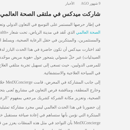
9 شهور AGO
الأخبار
شاركت ميدكس في ملتقى الصحة العالمي 2025 في الرياض
في إطار حرصها المستمر على التوسع في التعاون الدولي وت
الصحة العالمي
والمستثمرين، والمبتكرين في حقل الرعاية الصحية، ويسلط الض
لقد اختارت ميدكس أن تكون حاضرة في هذا الحدث البارز لدفع 
الصيدليات) عبر حلّ شمولي يتمحور حول «هوية مريض موحّدة».
للمرضى الدوليين، حيث تسعى إلى تسهيل تجربة متلقي العلاج 
في السياحة العلاجية والاستشفائية.
إلى جا
وخارج المنطقة، ومناقشة فرص التعاون في مشاريع تُعنى بتحسي
الصحية، وتعزيز مكانة الشركة كشريك مرجعي بمفهوم “الرعاية
إن حضورنا في هذا الحدث العالمي ليس مجرد مشاركة تمثيلية
المبتكرة التي نؤمن بأنها ستساهم في إعادة صياغة مستقبل خدم
MedXConcierge بأن التواجد في مثل هذه المنصّات