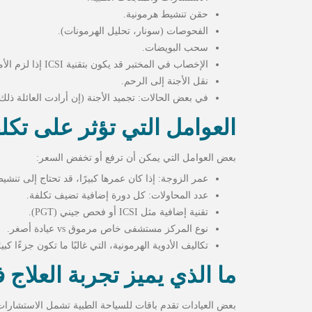
حقن تنشيط هرمونية.
الفحوصات (سونار، تحليل الهرمونات).
سحب البويضات.
الإخصاب في المختبر قد يكون بتقنية ICSI إذا لزم الأمر.
نقل الأجنة إلى الرحم.
في بعض الحالات: تجميد الأجنة (إن أرادت العائلة ذلك ل
العوامل التي تؤثر على تكلف
بعض العوامل التي يمكن أن ترفع أو تخفض السعر:
عمر الزوجة: إذا كان عمرها كبيرًا، قد تحتاج إلى تنش
عدد المحاولات: كل دورة إضافية تضيف تكلفة.
تقنية إضافية مثل ICSI أو فحص جيني (PGT).
نوع المركز مستشفى خاص مرموق vs عيادة أصغر.
تكاليف الأدوية الهرمونية، التي غالبًا ما تكون جزءًا كبي
ما الذي يميز تجربة العلاج
بعض العيادات تقدم باقات للسياحة الطبية تشمل الاستشارات، ا