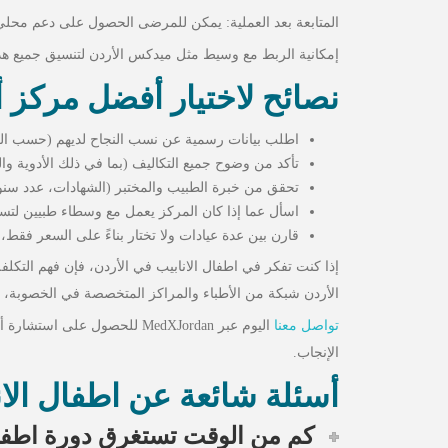
المتابعة بعد العملية: يمكن للمرضى الحصول على دعم محلي لر
إمكانية الربط مع وسيط مثل ميدكس الأردن لتنسيق جميع هذه
نصائح لاختيار أفضل مركز أ
اطلب بيانات رسمية عن نسب النجاح لديهم (حسب العمر، 
تأكد من وضوح جميع التكاليف (بما في ذلك الأدوية وا
تحقق من خبرة الطبيب والمختبر (الشهادات، عدد سنو
اسأل عما إذا كان المركز يعمل مع وسطاء طبيين لتسهي
قارن بين عدة عيادات ولا تختار بناءً على السعر فقط، 
إذا كنت تفكر في اطفال الانابيب في الأردن، فإن فهم التكلف
الأردن شبكة من الأطباء والمراكز المتخصصة في الخصوبة، وي
تواصل معنا
اليوم عبر MedXJordan للحصو
الإنجاب.
أسئلة شائعة عن اطفال الان
كم من الوقت تستغرق دورة اطفال