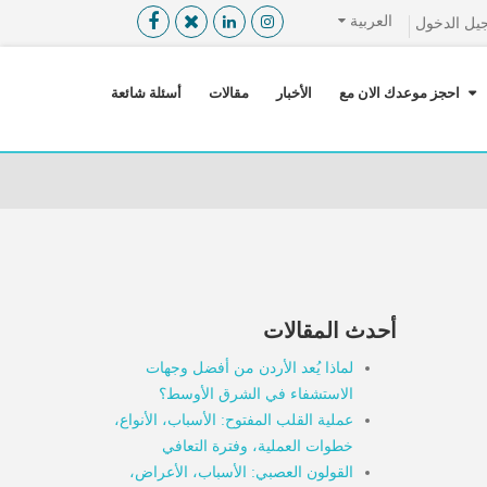
العربية
يل الدخول
القائمة
X
احجز موعدك الان مع
الأخبار
مقالات
أسئلة شائعة
معلومات المستخدم
اللغة
تسجيل الدخول
التسجيل
ابحث عن مزود الخدمة الطبية
أحدث المقالات
الرئيسة
عن ميدكس
لماذا يُعد الأردن من أفضل وجهات
خدماتنا
الاستشفاء في الشرق الأوسط؟
عملية القلب المفتوح: الأسباب، الأنواع،
عن الاردن
خطوات العملية، وفترة التعافي
احجز موعدك الان مع
القولون العصبي: الأسباب، الأعراض،