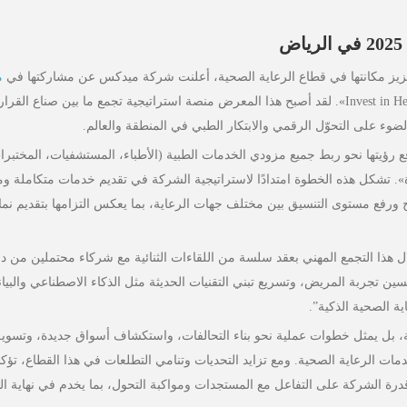
عزيز مكانتها في قطاع الرعاية الصحية، أعلنت شركة ميدكس عن مشاركتها في
م
الذي عُقد في مدينة الرياض، تحت شعار «Invest in Health». لقد أصبح هذا المعرض منصة استراتيجية تجمع ما بين صناع القرا
وء على التحوّل الرقمي والابتكار الطبي في المنطقة والعالم.
رؤيتها نحو ربط جميع مزودي الخدمات الطبية (الأطباء، المستشفيات، المختبرا
 تشكل هذه الخطوة امتدادًا لاستراتيجية الشركة في تقديم خدمات متكاملة ومت
ورفع مستوى التنسيق بين مختلف جهات الرعاية، بما يعكس التزامها بتقديم نماذ
نب المشاركة في المعرض، قامت MedXConcierge خلال هذا التجمع المهني بعقد سلسة من اللقاءات الثنائية مع شركاء محتملين من
ن تجربة المريض، وتسريع تبني التقنيات الحديثة مثل الذكاء الاصطناعي والبيا
 الصحية الذكية”.
، بل يمثل خطوات عملية نحو بناء التحالفات، واستكشاف أسواق جديدة، وتسوي
ات الرعاية الصحية. ومع تزايد التحديات وتنامي التطلعات في هذا القطاع، تؤكد
 يعزز من قدرة الشركة على التفاعل مع المستجدات ومواكبة التحول، بما يخدم في نهاية 