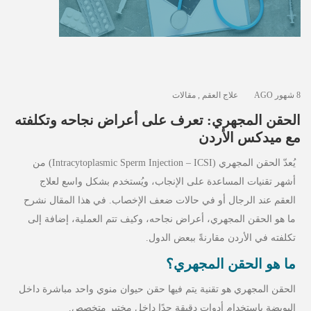
الأخبار
مقالات
أسئلة شائعة
8 شهور AGO
علاج العقم
,
مقالات
الحقن المجهري: تعرف على أعراض نجاحه وتكلفته
مع ميدكس الأردن
يُعدّ الحقن المجهري (Intracytoplasmic Sperm Injection – ICSI) من
أشهر تقنيات المساعدة على الإنجاب، ويُستخدم بشكل واسع لعلاج
العقم عند الرجال أو في حالات ضعف الإخصاب. في هذا المقال نشرح
ما هو الحقن المجهري، أعراض نجاحه، وكيف تتم العملية، إضافة إلى
تكلفته في الأردن مقارنةً ببعض الدول.
ما هو الحقن المجهري؟
الحقن المجهري هو تقنية يتم فيها حقن حيوان منوي واحد مباشرة داخل
البويضة باستخدام أدوات دقيقة جدًا داخل مختبر متخصص.