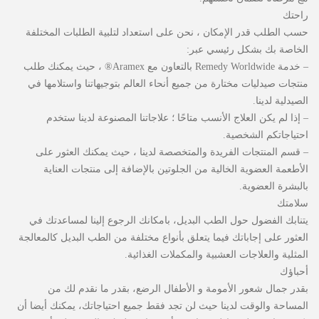
راحتك
حسب الطلب قدر الإمكان ، نحن على استعداد لتلبية الطلبات المختلفة
الخاصة بك بشكل رئيسي عبر:
– خدمة Remedy Worldwide بالتعاون مع Aramex® ، حيث يمكنك طلب
منتجات صيدليات مختارة من جميع أنحاء العالم بتوجيهاتنا واستلامها في
الصيدلية لدينا.
– إذا لم يكن العلاج الأنسب متاحًا ؛ علاجاتنا المصنوعة لدينا ستخدم
احتياجاتكم الشخصية.
– قسم المنتجات الفريدة والمتخصصة لدينا ، حيث يمكنك العثور على
الأطعمة العضوية الخالية من الجلوتين بالإضافة إلى منتجات العناية
بالبشرة العضوية.
سلامتك
يتنابك الفضول حول الطب البديل، بامكانك الرجوع إلينا لمساعدتك في
العثور على إجاباتك فيما يتعلق بأنواع مختلفة من الطب البديل كالمعالجة
المثلية والعلاجات العشبية والمكملات الغذائية.
أحباؤك
بقدر جمال شعور الأمومة و الأطفال الرضع، بقدر ما نقدم لك من
المساحة والوقت لدينا حيث لن تجد فقط جميع احتياجاتك، يمكنك أيضا أن