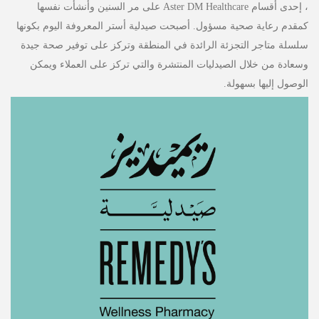
، إحدى أقسام Aster DM Healthcare على مر السنين وأنشأت نفسها
كمقدم رعاية صحية مسؤول. أصبحت صيدلية أستر المعروفة اليوم بكونها
سلسلة متاجر التجزئة الرائدة في المنطقة وتركز على توفير صحة جيدة
وسعادة من خلال الصيدليات المنتشرة والتي تركز على العملاء ويمكن
الوصول إليها بسهولة.